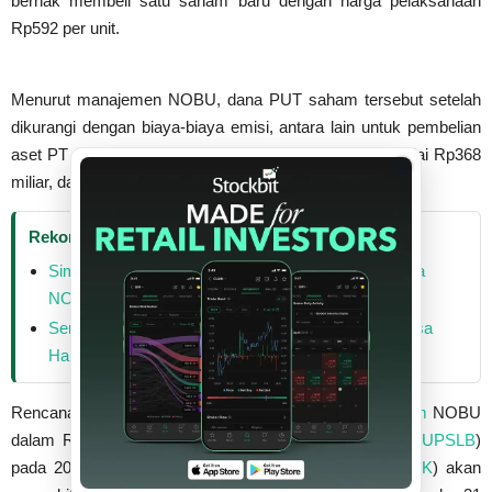
berhak membeli satu saham baru dengan harga pelaksanaan
Rp592 per unit.
Menurut manajemen NOBU, dana PUT saham tersebut setelah
dikurangi dengan biaya-biaya emisi, antara lain untuk pembelian
aset PT Gedung Graha Lippo di Tangerang Banten senilai Rp368
x
miliar, dan
modal kerja
NOBU sebesar Rp27,38 miliar.
Rekomendasi
Simak! Ini 5 Saham Top Losers dalam Sepekan, Ada
NOBU dan GPRA
Serok 10% Saham NOBU, Prima Cakrawala Sentosa
Habiskan Duit Rp560 Miliar
Rencana PUT saham ini telah disetujui
pemegang saham
NOBU
dalam Rapat Umum Pemegang Saham Luar Biasa (
RUPSLB
)
pada 20 Desember 2022.
Otoritas Jasa Keuangan
(
OJK
) akan