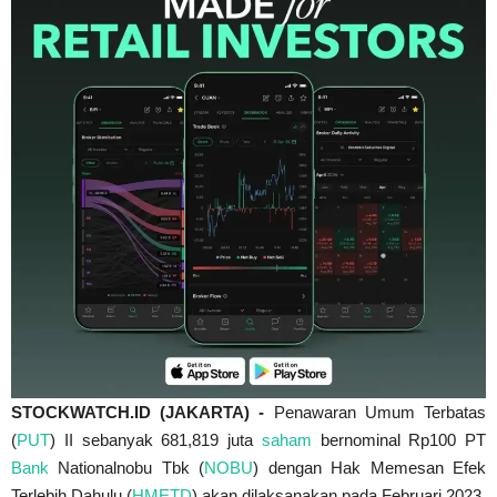
STOCKWATCH.ID (JAKARTA) -
Penawaran Umum Terbatas
(
PUT
) II sebanyak 681,819 juta
saham
bernominal Rp100 PT
Bank
Nationalnobu Tbk (
NOBU
) dengan Hak Memesan Efek
Terlebih Dahulu (
HMETD
) akan dilaksanakan pada Februari 2023.