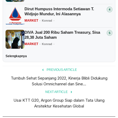
Dirut Humpuss Intermoda Setiawan T.
Widjojo Mundur, Ini Alasannya
MARKET
•
Konrad
•
DIVA Jual 200 Ribu Saham Treasury, Sisa
28,38 Juta Saham
MARKET
•
Konrad
•
Selengkapnya
PREVIOUS ARTICLE
Tumbuh Sehat Sepanjang 2022, Kinerja Blibli Didukung
Solusi Omnichannel dan Sine...
NEXT ARTICLE
Usai KTT G20, Argon Group Siap dalam Tata Ulang
Arsitektur Kesehatan Global