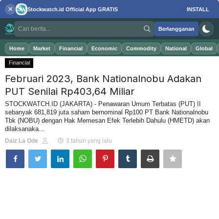
×
Stockwatch.id
Official App
GRATIS
INSTALL
Berlangganan
Home
Market
Financial
Economic
Commodity
National
Global
Financial
Februari 2023, Bank Nationalnobu Adakan
Masuk
Daftar
PUT Senilai Rp403,64 Miliar
STOCKWATCH.ID (JAKARTA) - Penawaran Umum Terbatas (PUT) II
sebanyak 681,819 juta saham bernominal Rp100 PT Bank Nationalnobu
Home
Tbk (NOBU) dengan Hak Memesan Efek Terlebih Dahulu (HMETD) akan
dilaksanaka...
Daiz La Ode
3 tahun yang lalu
Market
Financial
Economic
Commodity