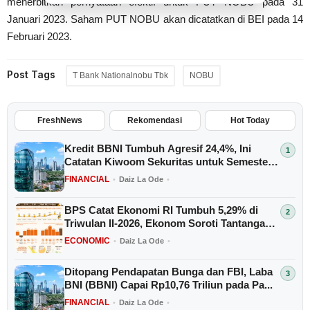
menerbitkan pernyataan efektif untuk PUT NOBU pada 31
Januari 2023. Saham PUT NOBU akan dicatatkan di BEI pada 14
Februari 2023.
Post Tags
T Bank Nationalnobu Tbk
NOBU
FreshNews
Rekomendasi
Hot Today
Kredit BBNI Tumbuh Agresif 24,4%, Ini
Catatan Kiwoom Sekuritas untuk Semester
II...
FINANCIAL
•
Daiz La Ode
•
BPS Catat Ekonomi RI Tumbuh 5,29% di
Triwulan II-2026, Ekonom Soroti Tantangan
E...
ECONOMIC
•
Daiz La Ode
•
Ditopang Pendapatan Bunga dan FBI, Laba
BNI (BBNI) Capai Rp10,76 Triliun pada Pa...
FINANCIAL
•
Daiz La Ode
•