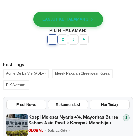
LANJUT KE HALAMAN 2
PILIH HALAMAN:
1
2
3
4
Post Tags
Acmé De La Vie (ADLV)
Merek Pakaian Streetwear Korea
PIK Avenue.
FreshNews
Rekomendasi
Hot Today
Kospi Melesat Nyaris 4%, Mayoritas Bursa
Saham Asia Pasifik Kompak Menghijau
GLOBAL
•
Daiz La Ode
•