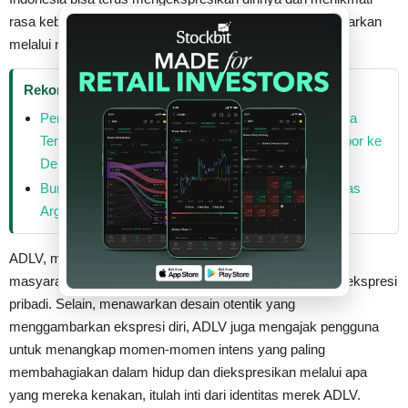
rasa kebahagiaan serta percaya diri yang ADLV ingin sebarkan
x
melalui nilai- nilai brand ADLV.”
Rekomendasi
Perkuat Daya Saing UMKM, Bank BRI Sukses Bawa
Tenun Troso KAINRATU Tembus Pasar Global Ekspor ke
Delap
Buntut Bentrokan Usai Final Piala Dunia 2026, Timnas
Argentina Terancam Sanksi FIFA
ADLV, merek streetwear yang menginspirasi gaya hidup
masyarakat dengan menggabungkan 100% kualitas dan ekspresi
pribadi. Selain, menawarkan desain otentik yang
menggambarkan ekspresi diri, ADLV juga mengajak pengguna
untuk menangkap momen-momen intens yang paling
membahagiakan dalam hidup dan diekspresikan melalui apa
yang mereka kenakan, itulah inti dari identitas merek ADLV.