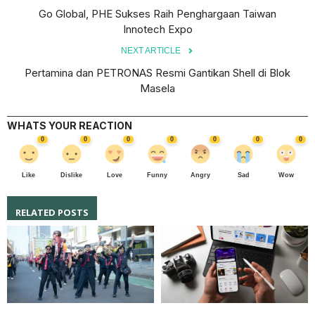
Go Global, PHE Sukses Raih Penghargaan Taiwan
Innotech Expo
NEXT ARTICLE
Pertamina dan PETRONAS Resmi Gantikan Shell di Blok
Masela
WHATS YOUR REACTION
0
0
0
0
0
0
0
Like
Dislike
Love
Funny
Angry
Sad
Wow
RELATED POSTS