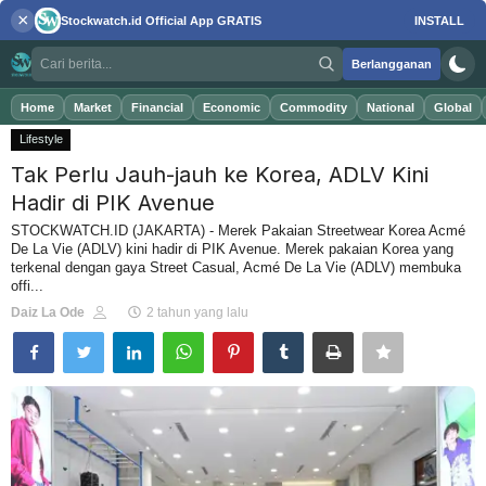
×
Stockwatch.id
Official App
GRATIS
INSTALL
Berlangganan
Home
Market
Financial
Economic
Commodity
National
Global
Lifestyle
Tak Perlu Jauh-jauh ke Korea, ADLV Kini
Masuk
Daftar
Hadir di PIK Avenue
STOCKWATCH.ID (JAKARTA) - Merek Pakaian Streetwear Korea Acmé
De La Vie (ADLV) kini hadir di PIK Avenue. Merek pakaian Korea yang
Home
terkenal dengan gaya Street Casual, Acmé De La Vie (ADLV) membuka
offi...
Daiz La Ode
2 tahun yang lalu
Market
Financial
Economic
Commodity