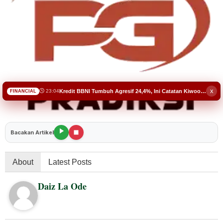
National
Global
Lifestyle
x
Kredit BBNI Tumbuh Agresif 24,4%, Ini Catatan Kiwoom Sekuritas untuk Semester II 2026
23:04
FINANCIAL
Syariah
CEO Talks
Bacakan Artikel
About
Latest Posts
Daiz La Ode