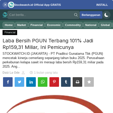
×
Stockwatch.id
Official App
GRATIS
INSTALL
Berlangganan
Home
Market
Financial
Economic
Commodity
National
Global
Financial
Laba Bersih PGUN Terbang 101% Jadi
Masuk
Daftar
Rp159,31 Miliar, Ini Pemicunya
STOCKWATCH.ID (JAKARTA) - PT Pradiksi Gunatama Tbk (PGUN)
mencetak kinerja cemerlang sepanjang tahun buku 2025. Perusahaan
Home
perkebunan kelapa sawit ini meraup laba bersih Rp159,31 miliar pada
2025. Ang...
Daiz La Ode
1 bulan yang lalu
Market
Financial
Economic
Commodity