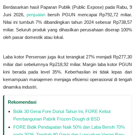
Berdasarkan hasil Paparan Publik (Public Expose) pada Rabu, 9
Juni 2026,
penjualan
bersih PGUN mencapai Rp792,72 miliar.
Nilai ini tumbuh 7% dibandingkan tahun 2024 sebesar Rp738,57
miliar. Seluruh produk yang dihasilkan perusahaan diserap 100%
oleh pasar domestik atau lokal.
Laba kotor Perseroan juga ikut terangkat 27% menjadi Rp277,30
miliar dari sebelumnya Rp218,92 miliar. Margin laba kotor PGUN
kini berada pada level 35%. Keberhasilan ini tidak lepas dari
kemampuan manajemen menjaga efisiensi operasional di tengah
dinamika industri.
Rekomendasi
Bidik 30 Gerai Fore Donut Tahun Ini, FORE Kebut
Pembangunan Pabrik Frozen Dough di BSD
FORE Bidik Pendapatan Naik 50% dan Laba Bersih 70%
pada 2026, Tambah 80 Gerai dan Luncurkan Varian Baru