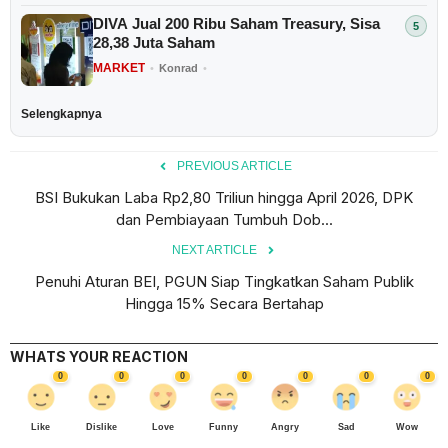
DIVA Jual 200 Ribu Saham Treasury, Sisa
28,38 Juta Saham
MARKET
•
Konrad
•
Selengkapnya
PREVIOUS ARTICLE
BSI Bukukan Laba Rp2,80 Triliun hingga April 2026, DPK
dan Pembiayaan Tumbuh Dob...
NEXT ARTICLE
Penuhi Aturan BEI, PGUN Siap Tingkatkan Saham Publik
Hingga 15% Secara Bertahap
WHATS YOUR REACTION
0
0
0
0
0
0
0
Like
Dislike
Love
Funny
Angry
Sad
Wow