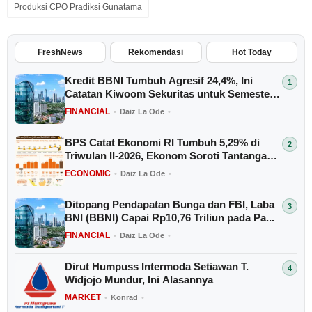
Produksi CPO Pradiksi Gunatama
FreshNews
Rekomendasi
Hot Today
Kredit BBNI Tumbuh Agresif 24,4%, Ini
Catatan Kiwoom Sekuritas untuk Semester
II...
FINANCIAL
•
Daiz La Ode
•
BPS Catat Ekonomi RI Tumbuh 5,29% di
Triwulan II-2026, Ekonom Soroti Tantangan
E...
ECONOMIC
•
Daiz La Ode
•
Ditopang Pendapatan Bunga dan FBI, Laba
BNI (BBNI) Capai Rp10,76 Triliun pada Pa...
FINANCIAL
•
Daiz La Ode
•
Dirut Humpuss Intermoda Setiawan T.
Widjojo Mundur, Ini Alasannya
MARKET
•
Konrad
•