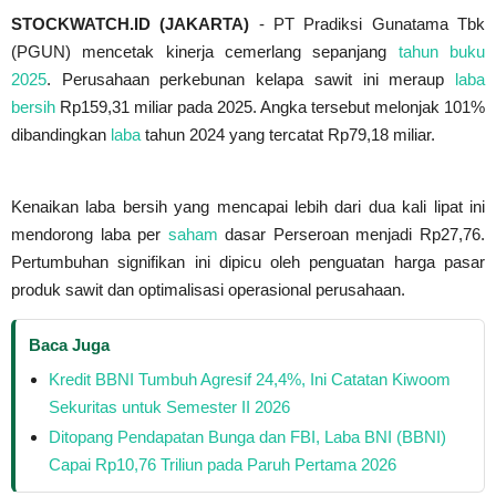
STOCKWATCH.ID (JAKARTA)
- PT Pradiksi Gunatama Tbk
(PGUN) mencetak kinerja cemerlang sepanjang
tahun buku
2025
. Perusahaan perkebunan kelapa sawit ini meraup
laba
bersih
Rp159,31 miliar pada 2025. Angka tersebut melonjak 101%
dibandingkan
laba
tahun 2024 yang tercatat Rp79,18 miliar.
Kenaikan laba bersih yang mencapai lebih dari dua kali lipat ini
mendorong laba per
saham
dasar Perseroan menjadi Rp27,76.
Pertumbuhan signifikan ini dipicu oleh penguatan harga pasar
produk sawit dan optimalisasi operasional perusahaan.
Baca Juga
Kredit BBNI Tumbuh Agresif 24,4%, Ini Catatan Kiwoom
Sekuritas untuk Semester II 2026
Ditopang Pendapatan Bunga dan FBI, Laba BNI (BBNI)
Capai Rp10,76 Triliun pada Paruh Pertama 2026