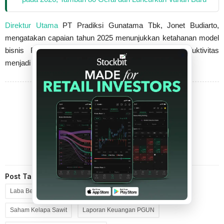
Direktur Utama
PT Pradiksi Gunatama Tbk, Jonet Budiarto,
mengatakan capaian tahun 2025 menunjukkan ketahanan model
bisnis Perseroan. Jonet menilai efisiensi dan produktivitas
x
menjadi kunci utama kesuksesan perusahaan.
LANJUT KE HALAMAN 2
PILIH HALAMAN:
1
2
Post Tags
Laba Bersih PGUN
Kinerja Pradiksi Gunatama 2025
Saham Kelapa Sawit
Laporan Keuangan PGUN